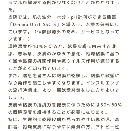
ラブルが解決する例が少なくないことがわかりまし
た。
当院では、肌の油分・水分・pH計測ができる機器
「Derma Unit SSC 3」を導入し、治療の参考にし
ています。（保険診療外のため、サービスとなって
います。）
環境湿度が40％を切ると、乾燥皮膚に由来する湿
疹、蕁麻疹、皮膚のかゆみの悪化、乾燥粘膜に基づ
く喉や鼻腔の抗菌作用や抗ウイルス作用が減弱する
ことがよく知られています。
また、喘息患者さんは粘膜が乾燥し、粘膜が敏感に
なり発作を起こしやすくなります。インフルエンザ
の流行時期は、より一層乾燥対策をした方がよいで
しょう。
皮膚や粘膜の抵抗力を健康に保つためには50～60％
の環境湿度を維持することが必要になります。
特に、生理的に乾燥皮膚が見られやすい乳幼児、高
齢者、乾燥皮膚になりやすい素質の方、アトピー性