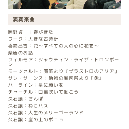
演奏楽曲
岡野貞一：春がきた
ワーク：大きな古時計
喜納昌吉：花～すべての人の心に花を～
楽器のお話
フィルモア：シャウティン・ライザ・トロンボー
ン
モーツァルト：魔笛より『ザラストロのアリア』
サン・サーンス：動物の謝肉祭より『象』
ハーライン：星に願いを
チャーチル：口笛吹いて働こう
久石譲：さんぽ
久石譲：ねこバス
久石譲：人生のメリーゴーランド
久石譲：崖の上のポニョ